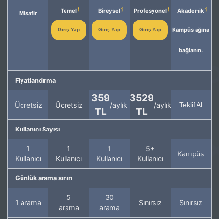
Temel
Bireysel
Profesyonel
Akademik
Misafir
Kampüs ağına
Giriş Yap
Giriş Yap
Giriş Yap
bağlanın.
Fiyatlandırma
359
3529
Ücretsiz
Ücretsiz
/aylık
/aylık
Teklif Al
TL
TL
Kullanıcı Sayısı
1
1
1
5+
Kampüs
Kullanıcı
Kullanıcı
Kullanıcı
Kullanıcı
Günlük arama sınırı
5
30
1 arama
Sınırsız
Sınırsız
arama
arama