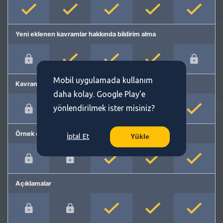
Yeni eklenen kavramlar hakkında bildirim alma
Mobil uygulamada kullanım
Kavram önerme
daha kolay. Google Play'e
yönlendirilmek ister misiniz?
Örnek cümleler
İptal Et
Yükle
Açıklamalar