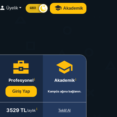
Üyelik
Akademik
GECE
Profesyonel
Akademik
Giriş Yap
Kampüs ağına bağlanın.
3529 TL
/aylık
Teklif Al