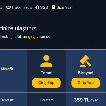
ma
Hakkımızda
SSS
Bize Yazın
inize ulaştınız.
mek için lütfen
yapınız.
giriş
Misafir
Temel
Bireysel
Giriş Yap
Giriş Yap
359 TL
Ücretsiz
Ücretsiz
/aylık