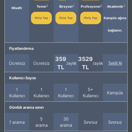
Temel
Bireysel
Profesyonel
Akademik
Misafir
Kampüs ağına
Giriş Yap
Giriş Yap
Giriş Yap
bağlanın.
Fiyatlandırma
359
3529
Ücretsiz
Ücretsiz
/aylık
/aylık
Teklif Al
TL
TL
Kullanıcı Sayısı
1
1
1
5+
Kampüs
Kullanıcı
Kullanıcı
Kullanıcı
Kullanıcı
Günlük arama sınırı
5
30
1 arama
Sınırsız
Sınırsız
arama
arama