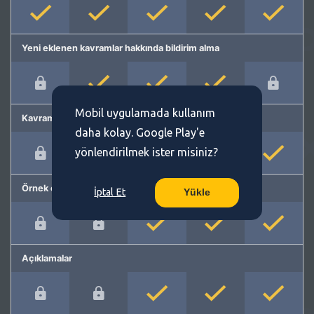
Yeni eklenen kavramlar hakkında bildirim alma
Mobil uygulamada kullanım
Kavram önerme
daha kolay. Google Play'e
yönlendirilmek ister misiniz?
Örnek cümleler
İptal Et
Yükle
Açıklamalar