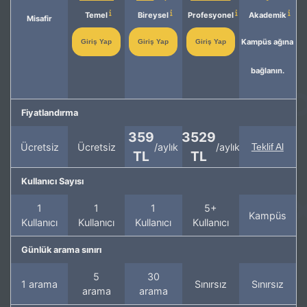
Temel
Bireysel
Profesyonel
Akademik
Misafir
Kampüs ağına
Giriş Yap
Giriş Yap
Giriş Yap
bağlanın.
Fiyatlandırma
359
3529
Ücretsiz
Ücretsiz
/aylık
/aylık
Teklif Al
TL
TL
Kullanıcı Sayısı
1
1
1
5+
Kampüs
Kullanıcı
Kullanıcı
Kullanıcı
Kullanıcı
Günlük arama sınırı
5
30
1 arama
Sınırsız
Sınırsız
arama
arama