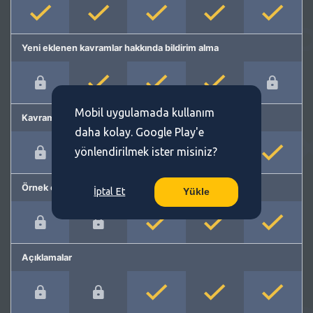
Yeni eklenen kavramlar hakkında bildirim alma
Mobil uygulamada kullanım
Kavram önerme
daha kolay. Google Play'e
yönlendirilmek ister misiniz?
Örnek cümleler
İptal Et
Yükle
Açıklamalar