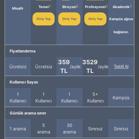
Temel
Bireysel
Profesyonel
Akademik
Misafir
Kampüs ağına
Giriş Yap
Giriş Yap
Giriş Yap
bağlanın.
Fiyatlandırma
359
3529
Ücretsiz
Ücretsiz
/aylık
/aylık
Teklif Al
TL
TL
Kullanıcı Sayısı
1
1
1
5+
Kampüs
Kullanıcı
Kullanıcı
Kullanıcı
Kullanıcı
Günlük arama sınırı
5
30
1 arama
Sınırsız
Sınırsız
arama
arama