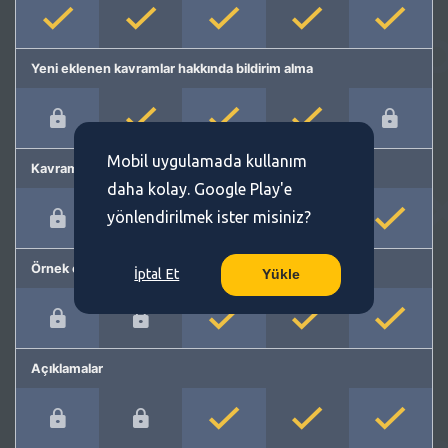
Yeni eklenen kavramlar hakkında bildirim alma
Mobil uygulamada kullanım
Kavram önerme
daha kolay. Google Play'e
yönlendirilmek ister misiniz?
Örnek cümleler
İptal Et
Yükle
Açıklamalar