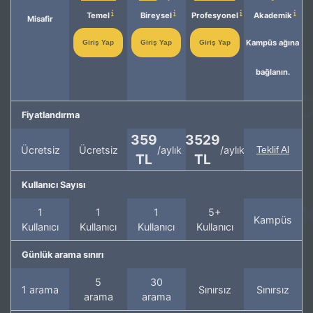
Temel
Bireysel
Profesyonel
Akademik
Misafir
Kampüs ağına
Giriş Yap
Giriş Yap
Giriş Yap
bağlanın.
Fiyatlandırma
359
3529
Ücretsiz
Ücretsiz
/aylık
/aylık
Teklif Al
TL
TL
Kullanıcı Sayısı
1
1
1
5+
Kampüs
Kullanıcı
Kullanıcı
Kullanıcı
Kullanıcı
Günlük arama sınırı
5
30
1 arama
Sınırsız
Sınırsız
arama
arama