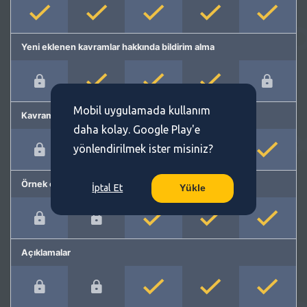
Yeni eklenen kavramlar hakkında bildirim alma
Mobil uygulamada kullanım
Kavram önerme
daha kolay. Google Play'e
yönlendirilmek ister misiniz?
Örnek cümleler
İptal Et
Yükle
Açıklamalar