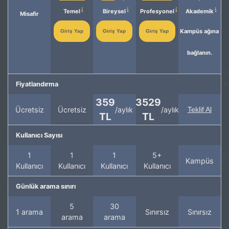
Temel
Bireysel
Profesyonel
Akademik
Misafir
Kampüs ağına
Giriş Yap
Giriş Yap
Giriş Yap
bağlanın.
Fiyatlandırma
359
3529
Ücretsiz
Ücretsiz
/aylık
/aylık
Teklif Al
TL
TL
Kullanıcı Sayısı
1
1
1
5+
Kampüs
Kullanıcı
Kullanıcı
Kullanıcı
Kullanıcı
Günlük arama sınırı
5
30
1 arama
Sınırsız
Sınırsız
arama
arama