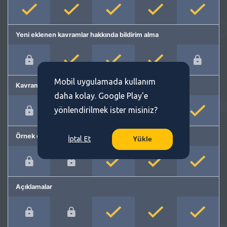
Yeni eklenen kavramlar hakkında bildirim alma
Mobil uygulamada kullanım
Kavram önerme
daha kolay. Google Play'e
yönlendirilmek ister misiniz?
Örnek cümleler
İptal Et
Yükle
Açıklamalar