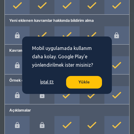
Yeni eklenen kavramlar hakkında bildirim alma
Mobil uygulamada kullanım
Kavram önerme
daha kolay. Google Play'e
yönlendirilmek ister misiniz?
Örnek cümleler
İptal Et
Yükle
Açıklamalar