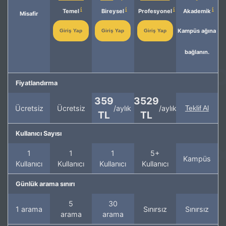
Temel
Bireysel
Profesyonel
Akademik
Misafir
Kampüs ağına
Giriş Yap
Giriş Yap
Giriş Yap
bağlanın.
Fiyatlandırma
359
3529
Ücretsiz
Ücretsiz
/aylık
/aylık
Teklif Al
TL
TL
Kullanıcı Sayısı
1
1
1
5+
Kampüs
Kullanıcı
Kullanıcı
Kullanıcı
Kullanıcı
Günlük arama sınırı
5
30
1 arama
Sınırsız
Sınırsız
arama
arama