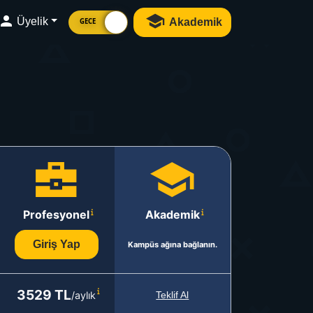
Üyelik
Akademik
GECE
Profesyonel
Akademik
Giriş Yap
Kampüs ağına bağlanın.
3529 TL
/aylık
Teklif Al