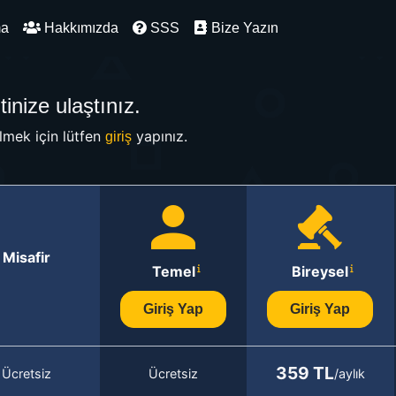
ma
Hakkımızda
SSS
Bize Yazın
inize ulaştınız.
mek için lütfen
yapınız.
giriş
Misafir
Temel
Bireysel
Giriş Yap
Giriş Yap
359 TL
Ücretsiz
Ücretsiz
/aylık