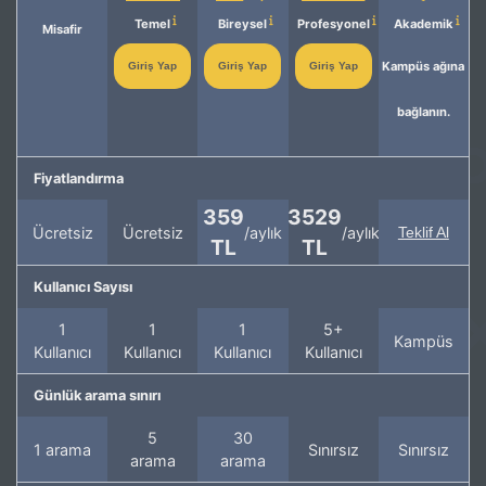
Temel
Bireysel
Profesyonel
Akademik
Misafir
Kampüs ağına
Giriş Yap
Giriş Yap
Giriş Yap
bağlanın.
Fiyatlandırma
359
3529
Ücretsiz
Ücretsiz
/aylık
/aylık
Teklif Al
TL
TL
Kullanıcı Sayısı
1
1
1
5+
Kampüs
Kullanıcı
Kullanıcı
Kullanıcı
Kullanıcı
Günlük arama sınırı
5
30
1 arama
Sınırsız
Sınırsız
arama
arama