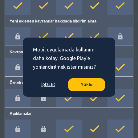
Yeni eklenen kavramlar hakkında bildirim alma
Mobil uygulamada kullanım
Kavram önerme
daha kolay. Google Play'e
yönlendirilmek ister misiniz?
Örnek cümleler
İptal Et
Yükle
Açıklamalar