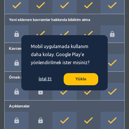
Yeni eklenen kavramlar hakkında bildirim alma
Mobil uygulamada kullanım
Kavram önerme
daha kolay. Google Play'e
yönlendirilmek ister misiniz?
Örnek cümleler
İptal Et
Yükle
Açıklamalar