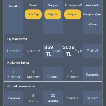
Temel
Bireysel
Profesyonel
Akademik
Misafir
Kampüs ağına
Giriş Yap
Giriş Yap
Giriş Yap
bağlanın.
Fiyatlandırma
359
3529
Ücretsiz
Ücretsiz
/aylık
/aylık
Teklif Al
TL
TL
Kullanıcı Sayısı
1
1
1
5+
Kampüs
Kullanıcı
Kullanıcı
Kullanıcı
Kullanıcı
Günlük arama sınırı
5
30
1 arama
Sınırsız
Sınırsız
arama
arama