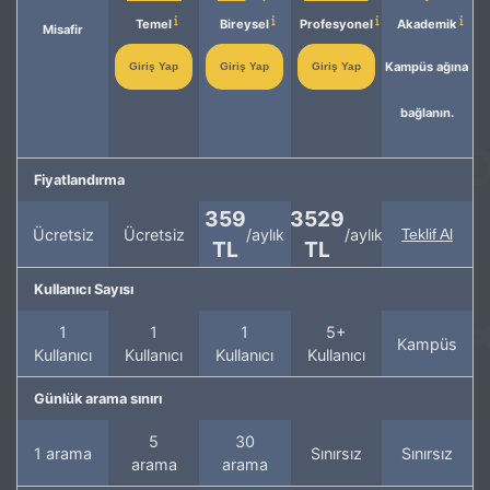
Temel
Bireysel
Profesyonel
Akademik
Misafir
Kampüs ağına
Giriş Yap
Giriş Yap
Giriş Yap
bağlanın.
Fiyatlandırma
359
3529
Ücretsiz
Ücretsiz
/aylık
/aylık
Teklif Al
TL
TL
Kullanıcı Sayısı
1
1
1
5+
Kampüs
Kullanıcı
Kullanıcı
Kullanıcı
Kullanıcı
Günlük arama sınırı
5
30
1 arama
Sınırsız
Sınırsız
arama
arama