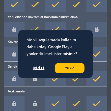
Yeni eklenen kavramlar hakkında bildirim alma
Mobil uygulamada kullanım
Kavram önerme
daha kolay. Google Play'e
yönlendirilmek ister misiniz?
Örnek cümleler
İptal Et
Yükle
Açıklamalar