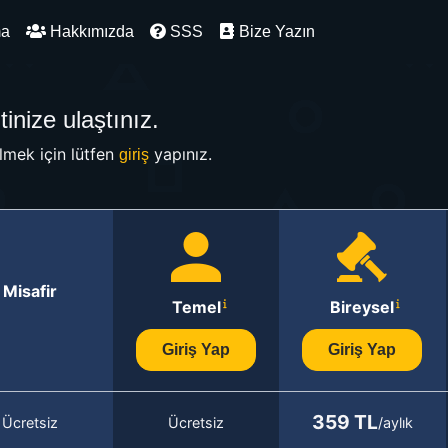
ma
Hakkımızda
SSS
Bize Yazın
inize ulaştınız.
mek için lütfen
yapınız.
giriş
Misafir
Temel
Bireysel
Giriş Yap
Giriş Yap
359 TL
Ücretsiz
Ücretsiz
/aylık