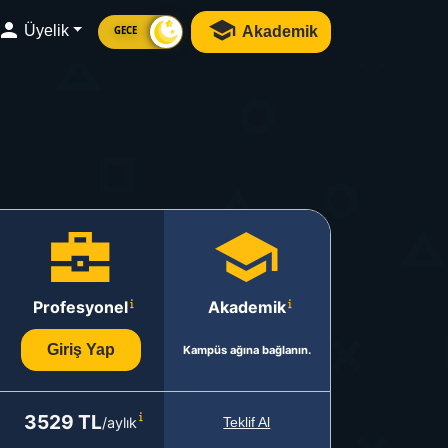
Üyelik
Akademik
GECE
Profesyonel
Akademik
Giriş Yap
Kampüs ağına bağlanın.
3529 TL
/aylık
Teklif Al