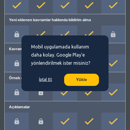
Yeni eklenen kavramlar hakkında bildirim alma
Mobil uygulamada kullanım
Kavram önerme
daha kolay. Google Play'e
yönlendirilmek ister misiniz?
Örnek cümleler
İptal Et
Yükle
Açıklamalar