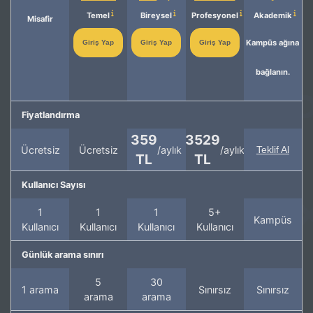
Temel
Bireysel
Profesyonel
Akademik
Misafir
Kampüs ağına
Giriş Yap
Giriş Yap
Giriş Yap
bağlanın.
Fiyatlandırma
359
3529
Ücretsiz
Ücretsiz
/aylık
/aylık
Teklif Al
TL
TL
Kullanıcı Sayısı
1
1
1
5+
Kampüs
Kullanıcı
Kullanıcı
Kullanıcı
Kullanıcı
Günlük arama sınırı
5
30
1 arama
Sınırsız
Sınırsız
arama
arama