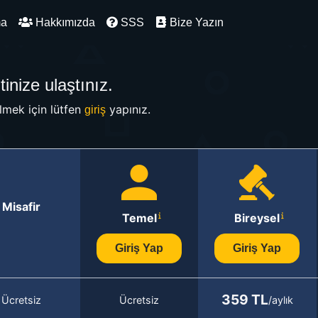
ma
Hakkımızda
SSS
Bize Yazın
inize ulaştınız.
mek için lütfen
yapınız.
giriş
Misafir
Temel
Bireysel
Giriş Yap
Giriş Yap
359 TL
Ücretsiz
Ücretsiz
/aylık