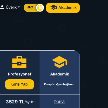
Üyelik
Akademik
GECE
Profesyonel
Akademik
Giriş Yap
Kampüs ağına bağlanın.
3529 TL
/aylık
Teklif Al