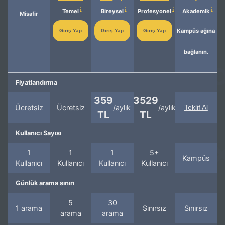
Temel
Bireysel
Profesyonel
Akademik
Misafir
Kampüs ağına
Giriş Yap
Giriş Yap
Giriş Yap
bağlanın.
Fiyatlandırma
359
3529
Ücretsiz
Ücretsiz
/aylık
/aylık
Teklif Al
TL
TL
Kullanıcı Sayısı
1
1
1
5+
Kampüs
Kullanıcı
Kullanıcı
Kullanıcı
Kullanıcı
Günlük arama sınırı
5
30
1 arama
Sınırsız
Sınırsız
arama
arama