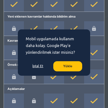
Yeni eklenen kavramlar hakkında bildirim alma
Mobil uygulamada kullanım
Kavram önerme
daha kolay. Google Play'e
yönlendirilmek ister misiniz?
Örnek cümleler
İptal Et
Yükle
Açıklamalar