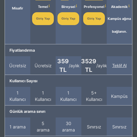
Temel
Bireysel
Profesyonel
Akademik
Misafir
Kampüs ağına
Giriş Yap
Giriş Yap
Giriş Yap
bağlanın.
Fiyatlandırma
359
3529
Ücretsiz
Ücretsiz
/aylık
/aylık
Teklif Al
TL
TL
Kullanıcı Sayısı
1
1
1
5+
Kampüs
Kullanıcı
Kullanıcı
Kullanıcı
Kullanıcı
Günlük arama sınırı
5
30
1 arama
Sınırsız
Sınırsız
arama
arama