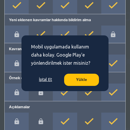
Yeni eklenen kavramlar hakkında bildirim alma
Mobil uygulamada kullanım
Kavram önerme
daha kolay. Google Play'e
yönlendirilmek ister misiniz?
Örnek cümleler
İptal Et
Yükle
Açıklamalar