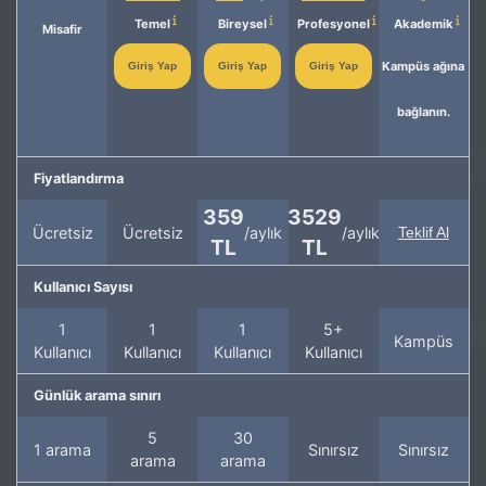
Temel
Bireysel
Profesyonel
Akademik
Misafir
Kampüs ağına
Giriş Yap
Giriş Yap
Giriş Yap
bağlanın.
Fiyatlandırma
359
3529
Ücretsiz
Ücretsiz
/aylık
/aylık
Teklif Al
TL
TL
Kullanıcı Sayısı
1
1
1
5+
Kampüs
Kullanıcı
Kullanıcı
Kullanıcı
Kullanıcı
Günlük arama sınırı
5
30
1 arama
Sınırsız
Sınırsız
arama
arama