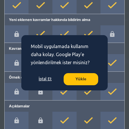
Yeni eklenen kavramlar hakkında bildirim alma
Mobil uygulamada kullanım
Kavram önerme
daha kolay. Google Play'e
yönlendirilmek ister misiniz?
Örnek cümleler
İptal Et
Yükle
Açıklamalar