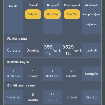
Temel
Bireysel
Profesyonel
Akademik
Misafir
Kampüs ağına
Giriş Yap
Giriş Yap
Giriş Yap
bağlanın.
Fiyatlandırma
359
3529
Ücretsiz
Ücretsiz
/aylık
/aylık
Teklif Al
TL
TL
Kullanıcı Sayısı
1
1
1
5+
Kampüs
Kullanıcı
Kullanıcı
Kullanıcı
Kullanıcı
Günlük arama sınırı
5
30
1 arama
Sınırsız
Sınırsız
arama
arama