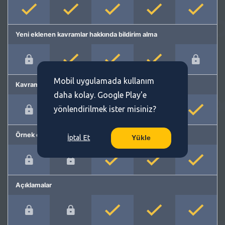
Yeni eklenen kavramlar hakkında bildirim alma
Mobil uygulamada kullanım
Kavram önerme
daha kolay. Google Play'e
yönlendirilmek ister misiniz?
Örnek cümleler
İptal Et
Yükle
Açıklamalar