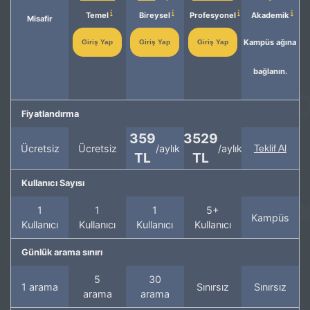
Temel
Bireysel
Profesyonel
Akademik
Misafir
Kampüs ağına
Giriş Yap
Giriş Yap
Giriş Yap
bağlanın.
Fiyatlandırma
359
3529
Ücretsiz
Ücretsiz
/aylık
/aylık
Teklif Al
TL
TL
Kullanıcı Sayısı
1
1
1
5+
Kampüs
Kullanıcı
Kullanıcı
Kullanıcı
Kullanıcı
Günlük arama sınırı
5
30
1 arama
Sınırsız
Sınırsız
arama
arama