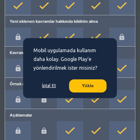
Yeni eklenen kavramlar hakkında bildirim alma
Mobil uygulamada kullanım
Kavram önerme
daha kolay. Google Play'e
yönlendirilmek ister misiniz?
Örnek cümleler
İptal Et
Yükle
Açıklamalar