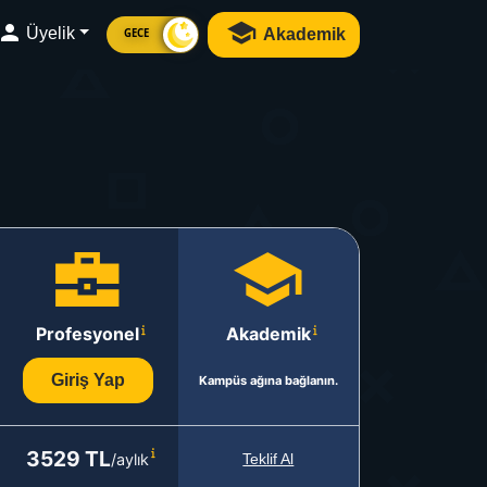
Üyelik
Akademik
GECE
Profesyonel
Akademik
Giriş Yap
Kampüs ağına bağlanın.
3529 TL
/aylık
Teklif Al