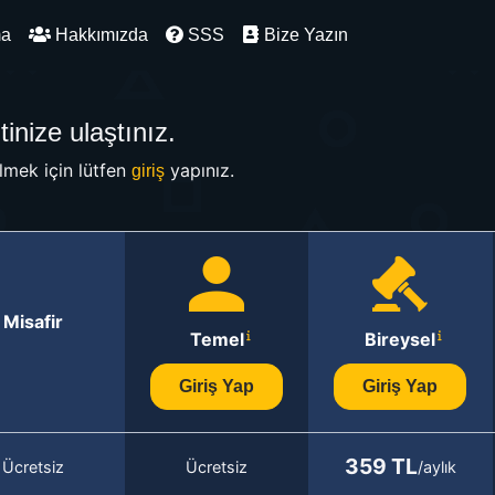
ma
Hakkımızda
SSS
Bize Yazın
inize ulaştınız.
mek için lütfen
yapınız.
giriş
Misafir
Temel
Bireysel
Giriş Yap
Giriş Yap
359 TL
Ücretsiz
Ücretsiz
/aylık