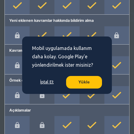
Yeni eklenen kavramlar hakkında bildirim alma
Mobil uygulamada kullanım
Kavram önerme
daha kolay. Google Play'e
yönlendirilmek ister misiniz?
Örnek cümleler
İptal Et
Yükle
Açıklamalar