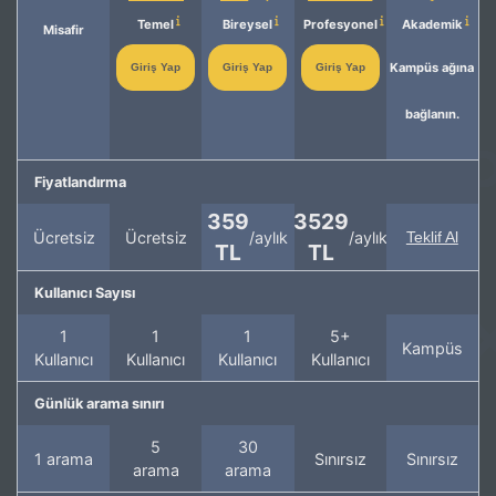
Temel
Bireysel
Profesyonel
Akademik
Misafir
Kampüs ağına
Giriş Yap
Giriş Yap
Giriş Yap
bağlanın.
Fiyatlandırma
359
3529
Ücretsiz
Ücretsiz
/aylık
/aylık
Teklif Al
TL
TL
Kullanıcı Sayısı
1
1
1
5+
Kampüs
Kullanıcı
Kullanıcı
Kullanıcı
Kullanıcı
Günlük arama sınırı
5
30
1 arama
Sınırsız
Sınırsız
arama
arama