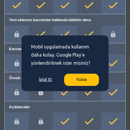
Yeni eklenen kavramlar hakkında bildirim alma
Mobil uygulamada kullanım
Kavram önerme
daha kolay. Google Play'e
yönlendirilmek ister misiniz?
Örnek cümleler
İptal Et
Yükle
Açıklamalar