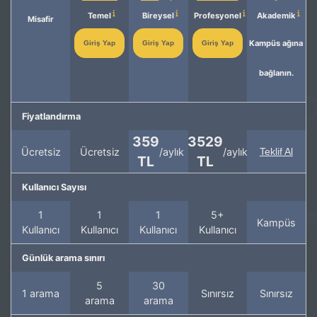
Temel
Bireysel
Profesyonel
Akademik
Misafir
Kampüs ağına
Giriş Yap
Giriş Yap
Giriş Yap
bağlanın.
Fiyatlandırma
359
3529
Ücretsiz
Ücretsiz
/aylık
/aylık
Teklif Al
TL
TL
Kullanıcı Sayısı
1
1
1
5+
Kampüs
Kullanıcı
Kullanıcı
Kullanıcı
Kullanıcı
Günlük arama sınırı
5
30
1 arama
Sınırsız
Sınırsız
arama
arama