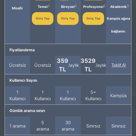
Temel
Bireysel
Profesyonel
Akademik
Misafir
Kampüs ağına
Giriş Yap
Giriş Yap
Giriş Yap
bağlanın.
Fiyatlandırma
359
3529
Ücretsiz
Ücretsiz
/aylık
/aylık
Teklif Al
TL
TL
Kullanıcı Sayısı
1
1
1
5+
Kampüs
Kullanıcı
Kullanıcı
Kullanıcı
Kullanıcı
Günlük arama sınırı
5
30
1 arama
Sınırsız
Sınırsız
arama
arama