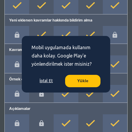
Yeni eklenen kavramlar hakkında bildirim alma
Mobil uygulamada kullanım
Kavram önerme
daha kolay. Google Play'e
yönlendirilmek ister misiniz?
Örnek cümleler
İptal Et
Yükle
Açıklamalar