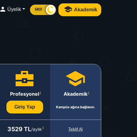
Üyelik
Akademik
GECE
Profesyonel
Akademik
Giriş Yap
Kampüs ağına bağlanın.
3529 TL
/aylık
Teklif Al