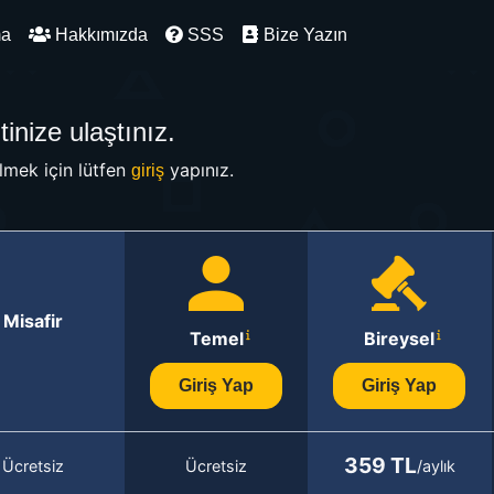
ma
Hakkımızda
SSS
Bize Yazın
inize ulaştınız.
mek için lütfen
yapınız.
giriş
Misafir
Temel
Bireysel
Giriş Yap
Giriş Yap
359 TL
Ücretsiz
Ücretsiz
/aylık