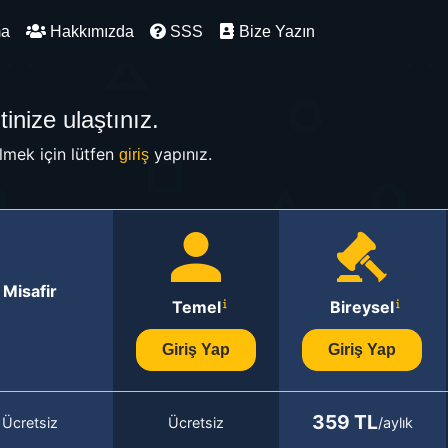
ma
Hakkımızda
SSS
Bize Yazın
inize ulaştınız.
mek için lütfen
yapınız.
giriş
Misafir
Temel
Bireysel
Giriş Yap
Giriş Yap
359 TL
Ücretsiz
Ücretsiz
/aylık