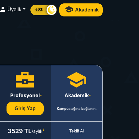
Üyelik
Akademik
GECE
Profesyonel
Akademik
Giriş Yap
Kampüs ağına bağlanın.
3529 TL
/aylık
Teklif Al