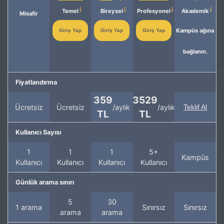
Temel
Bireysel
Profesyonel
Akademik
Misafir
Kampüs ağına
Giriş Yap
Giriş Yap
Giriş Yap
bağlanın.
Fiyatlandırma
359
3529
Ücretsiz
Ücretsiz
/aylık
/aylık
Teklif Al
TL
TL
Kullanıcı Sayısı
1
1
1
5+
Kampüs
Kullanıcı
Kullanıcı
Kullanıcı
Kullanıcı
Günlük arama sınırı
5
30
1 arama
Sınırsız
Sınırsız
arama
arama