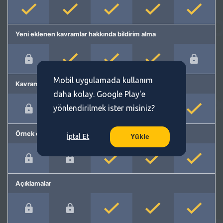
Yeni eklenen kavramlar hakkında bildirim alma
Mobil uygulamada kullanım
Kavram önerme
daha kolay. Google Play'e
yönlendirilmek ister misiniz?
Örnek cümleler
İptal Et
Yükle
Açıklamalar