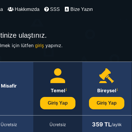
ma
Hakkımızda
SSS
Bize Yazın
inize ulaştınız.
mek için lütfen
yapınız.
giriş
Misafir
Temel
Bireysel
Giriş Yap
Giriş Yap
359 TL
Ücretsiz
Ücretsiz
/aylık