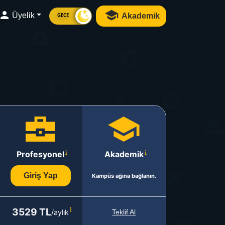
Üyelik
Akademik
GECE
Profesyonel
Akademik
Giriş Yap
Kampüs ağına bağlanın.
3529 TL
/aylık
Teklif Al