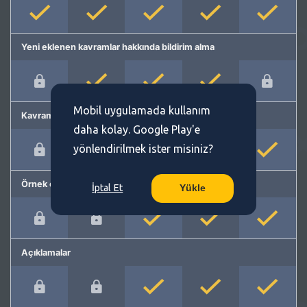
Yeni eklenen kavramlar hakkında bildirim alma
Mobil uygulamada kullanım
Kavram önerme
daha kolay. Google Play'e
yönlendirilmek ister misiniz?
Örnek cümleler
İptal Et
Yükle
Açıklamalar