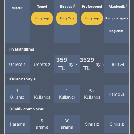
Temel
Bireysel
Profesyonel
Akademik
Misafir
Kampüs ağına
Giriş Yap
Giriş Yap
Giriş Yap
bağlanın.
Fiyatlandırma
359
3529
Ücretsiz
Ücretsiz
/aylık
/aylık
Teklif Al
TL
TL
Kullanıcı Sayısı
1
1
1
5+
Kampüs
Kullanıcı
Kullanıcı
Kullanıcı
Kullanıcı
Günlük arama sınırı
5
30
1 arama
Sınırsız
Sınırsız
arama
arama