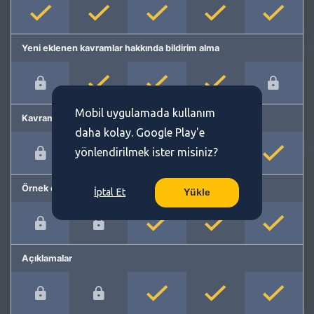
Yeni eklenen kavramlar hakkında bildirim alma
Mobil uygulamada kullanım
Kavram önerme
daha kolay. Google Play'e
yönlendirilmek ister misiniz?
Örnek cümleler
İptal Et
Yükle
Açıklamalar