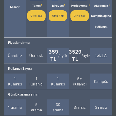
Temel
Bireysel
Profesyonel
Akademik
Misafir
Kampüs ağına
Giriş Yap
Giriş Yap
Giriş Yap
bağlanın.
Fiyatlandırma
359
3529
Ücretsiz
Ücretsiz
/aylık
/aylık
Teklif Al
TL
TL
Kullanıcı Sayısı
1
1
1
5+
Kampüs
Kullanıcı
Kullanıcı
Kullanıcı
Kullanıcı
Günlük arama sınırı
5
30
1 arama
Sınırsız
Sınırsız
arama
arama