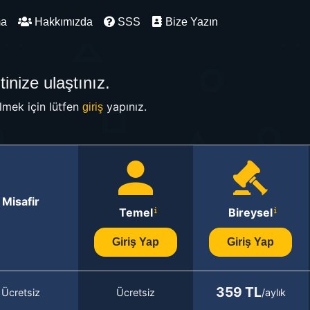
ma
Hakkımızda
SSS
Bize Yazın
inize ulaştınız.
mek için lütfen
yapınız.
giriş
Misafir
Temel
Bireysel
Giriş Yap
Giriş Yap
359 TL
Ücretsiz
Ücretsiz
/aylık