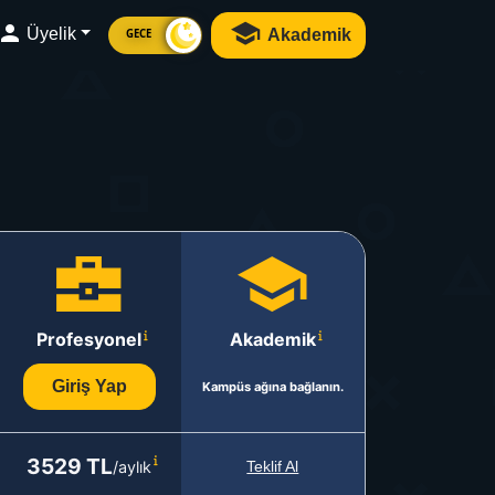
Üyelik
Akademik
GECE
Profesyonel
Akademik
Giriş Yap
Kampüs ağına bağlanın.
3529 TL
/aylık
Teklif Al