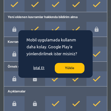
Yeni eklenen kavramlar hakkında bildirim alma
Mobil uygulamada kullanım
Kavram önerme
daha kolay. Google Play'e
yönlendirilmek ister misiniz?
Örnek cümleler
İptal Et
Yükle
Açıklamalar