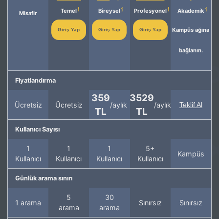
Temel
Bireysel
Profesyonel
Akademik
Misafir
Kampüs ağına
Giriş Yap
Giriş Yap
Giriş Yap
bağlanın.
Fiyatlandırma
359
3529
Ücretsiz
Ücretsiz
/aylık
/aylık
Teklif Al
TL
TL
Kullanıcı Sayısı
1
1
1
5+
Kampüs
Kullanıcı
Kullanıcı
Kullanıcı
Kullanıcı
Günlük arama sınırı
5
30
1 arama
Sınırsız
Sınırsız
arama
arama