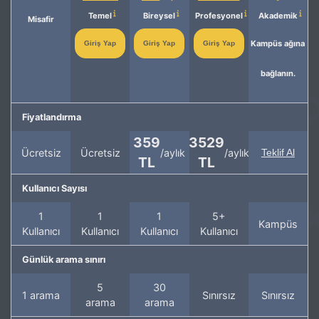
Temel
Bireysel
Profesyonel
Akademik
Misafir
Kampüs ağına
Giriş Yap
Giriş Yap
Giriş Yap
bağlanın.
Fiyatlandırma
359
3529
Ücretsiz
Ücretsiz
/aylık
/aylık
Teklif Al
TL
TL
Kullanıcı Sayısı
1
1
1
5+
Kampüs
Kullanıcı
Kullanıcı
Kullanıcı
Kullanıcı
Günlük arama sınırı
5
30
1 arama
Sınırsız
Sınırsız
arama
arama