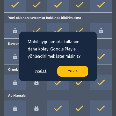
Yeni eklenen kavramlar hakkında bildirim alma
Mobil uygulamada kullanım
Kavram önerme
daha kolay. Google Play'e
yönlendirilmek ister misiniz?
Örnek cümleler
İptal Et
Yükle
Açıklamalar