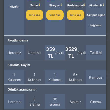
Temel
Bireysel
Profesyonel
Akademik
Misafir
Kampüs ağına
Giriş Yap
Giriş Yap
Giriş Yap
bağlanın.
Fiyatlandırma
359
3529
Ücretsiz
Ücretsiz
/aylık
/aylık
Teklif Al
TL
TL
Kullanıcı Sayısı
1
1
1
5+
Kampüs
Kullanıcı
Kullanıcı
Kullanıcı
Kullanıcı
Günlük arama sınırı
5
30
1 arama
Sınırsız
Sınırsız
arama
arama