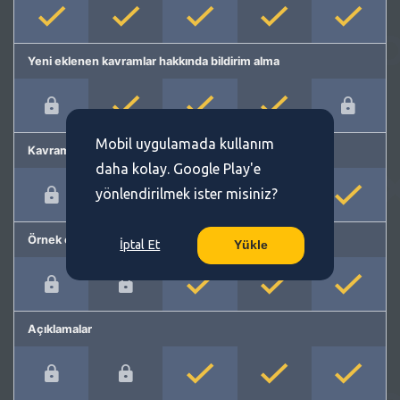
Yeni eklenen kavramlar hakkında bildirim alma
Mobil uygulamada kullanım
Kavram önerme
daha kolay. Google Play'e
yönlendirilmek ister misiniz?
Örnek cümleler
İptal Et
Yükle
Açıklamalar