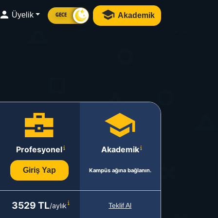
Üyelik
Akademik
GECE
Profesyonel
Akademik
Giriş Yap
Kampüs ağına bağlanın.
3529 TL
/aylık
Teklif Al