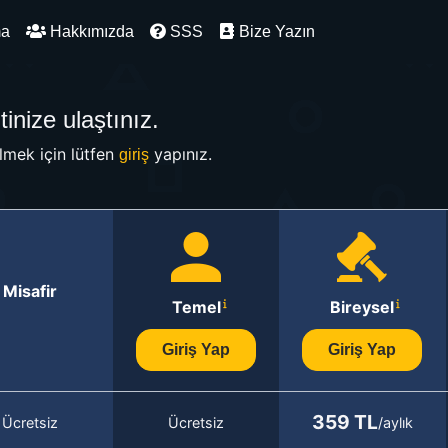
ma
Hakkımızda
SSS
Bize Yazın
inize ulaştınız.
mek için lütfen
yapınız.
giriş
Misafir
Temel
Bireysel
Giriş Yap
Giriş Yap
359 TL
Ücretsiz
Ücretsiz
/aylık