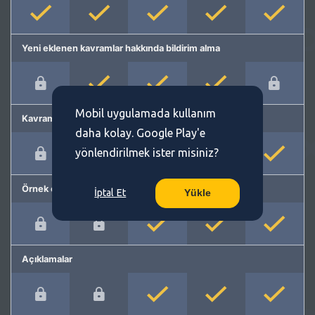
Yeni eklenen kavramlar hakkında bildirim alma
Mobil uygulamada kullanım
Kavram önerme
daha kolay. Google Play'e
yönlendirilmek ister misiniz?
Örnek cümleler
İptal Et
Yükle
Açıklamalar