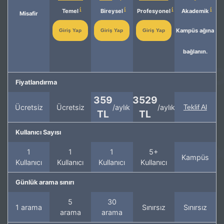
Temel
Bireysel
Profesyonel
Akademik
Misafir
Kampüs ağına
Giriş Yap
Giriş Yap
Giriş Yap
bağlanın.
Fiyatlandırma
359
3529
Ücretsiz
Ücretsiz
/aylık
/aylık
Teklif Al
TL
TL
Kullanıcı Sayısı
1
1
1
5+
Kampüs
Kullanıcı
Kullanıcı
Kullanıcı
Kullanıcı
Günlük arama sınırı
5
30
1 arama
Sınırsız
Sınırsız
arama
arama