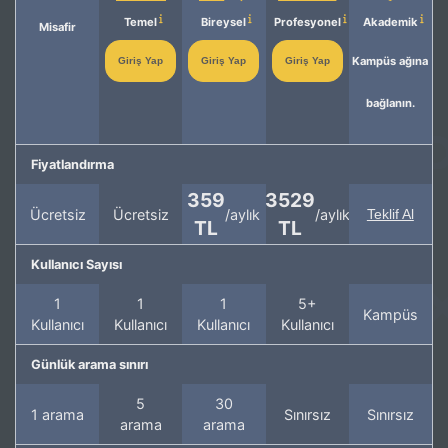
Temel
Bireysel
Profesyonel
Akademik
Misafir
Kampüs ağına
Giriş Yap
Giriş Yap
Giriş Yap
bağlanın.
Fiyatlandırma
359
3529
Ücretsiz
Ücretsiz
/aylık
/aylık
Teklif Al
TL
TL
Kullanıcı Sayısı
1
1
1
5+
Kampüs
Kullanıcı
Kullanıcı
Kullanıcı
Kullanıcı
Günlük arama sınırı
5
30
1 arama
Sınırsız
Sınırsız
arama
arama