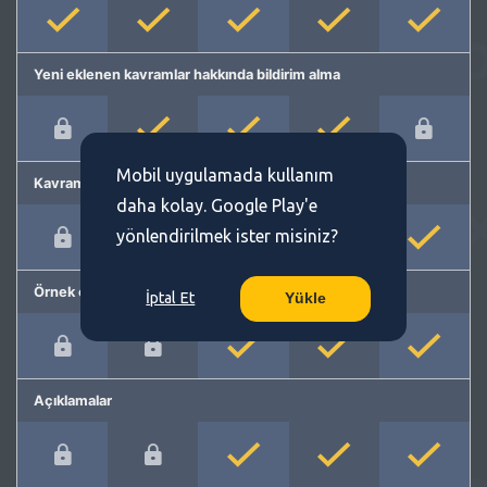
Yeni eklenen kavramlar hakkında bildirim alma
Mobil uygulamada kullanım
Kavram önerme
daha kolay. Google Play'e
yönlendirilmek ister misiniz?
Örnek cümleler
İptal Et
Yükle
Açıklamalar