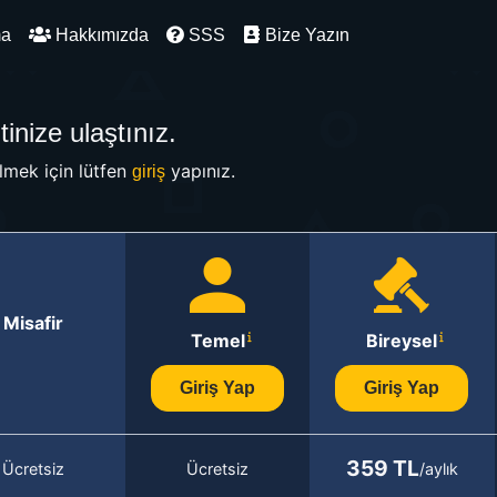
ma
Hakkımızda
SSS
Bize Yazın
inize ulaştınız.
mek için lütfen
yapınız.
giriş
Misafir
Temel
Bireysel
Giriş Yap
Giriş Yap
359 TL
Ücretsiz
Ücretsiz
/aylık