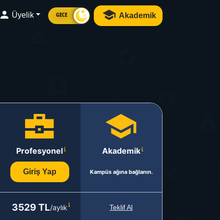
Üyelik
Akademik
GECE
Profesyonel
Akademik
Giriş Yap
Kampüs ağına bağlanın.
3529 TL
/aylık
Teklif Al