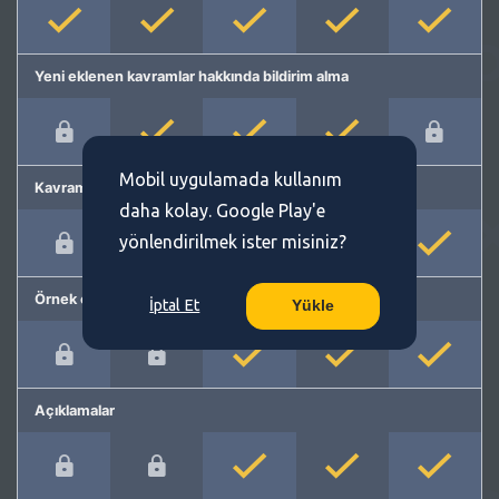
Yeni eklenen kavramlar hakkında bildirim alma
Mobil uygulamada kullanım
Kavram önerme
daha kolay. Google Play'e
yönlendirilmek ister misiniz?
Örnek cümleler
İptal Et
Yükle
Açıklamalar