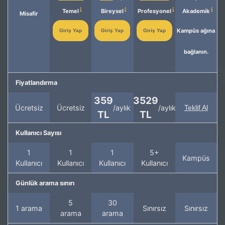
Temel
Bireysel
Profesyonel
Akademik
Misafir
Kampüs ağına
Giriş Yap
Giriş Yap
Giriş Yap
bağlanın.
Fiyatlandırma
359
3529
Ücretsiz
Ücretsiz
/aylık
/aylık
Teklif Al
TL
TL
Kullanıcı Sayısı
1
1
1
5+
Kampüs
Kullanıcı
Kullanıcı
Kullanıcı
Kullanıcı
Günlük arama sınırı
5
30
1 arama
Sınırsız
Sınırsız
arama
arama