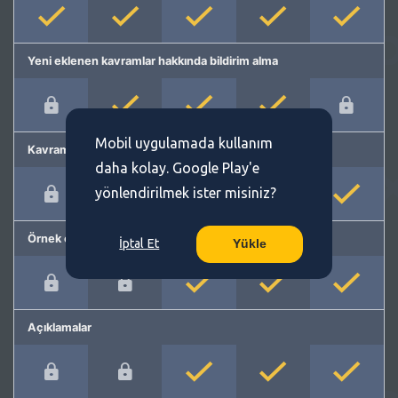
Yeni eklenen kavramlar hakkında bildirim alma
Mobil uygulamada kullanım
Kavram önerme
daha kolay. Google Play'e
yönlendirilmek ister misiniz?
Örnek cümleler
İptal Et
Yükle
Açıklamalar