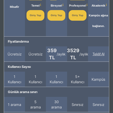
Temel
Bireysel
Profesyonel
Akademik
Misafir
Kampüs ağına
Giriş Yap
Giriş Yap
Giriş Yap
bağlanın.
Fiyatlandırma
359
3529
Ücretsiz
Ücretsiz
/aylık
/aylık
Teklif Al
TL
TL
Kullanıcı Sayısı
1
1
1
5+
Kampüs
Kullanıcı
Kullanıcı
Kullanıcı
Kullanıcı
Günlük arama sınırı
5
30
1 arama
Sınırsız
Sınırsız
arama
arama