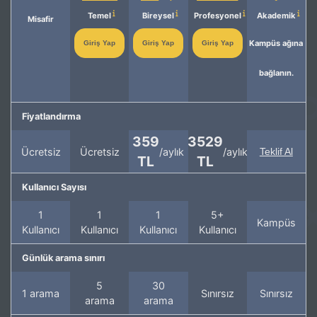
Temel
Bireysel
Profesyonel
Akademik
Misafir
Kampüs ağına
Giriş Yap
Giriş Yap
Giriş Yap
bağlanın.
Fiyatlandırma
359
3529
Ücretsiz
Ücretsiz
/aylık
/aylık
Teklif Al
TL
TL
Kullanıcı Sayısı
1
1
1
5+
Kampüs
Kullanıcı
Kullanıcı
Kullanıcı
Kullanıcı
Günlük arama sınırı
5
30
1 arama
Sınırsız
Sınırsız
arama
arama