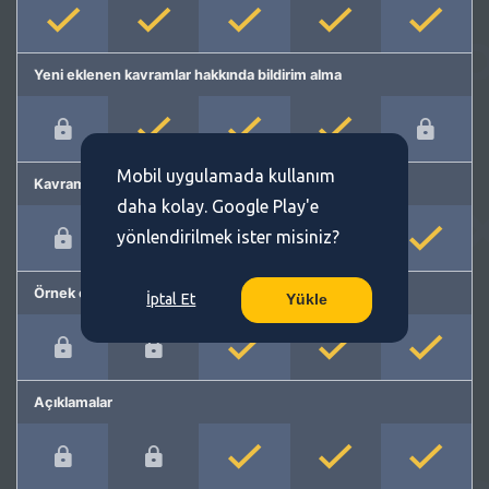
Yeni eklenen kavramlar hakkında bildirim alma
Mobil uygulamada kullanım
Kavram önerme
daha kolay. Google Play'e
yönlendirilmek ister misiniz?
Örnek cümleler
İptal Et
Yükle
Açıklamalar