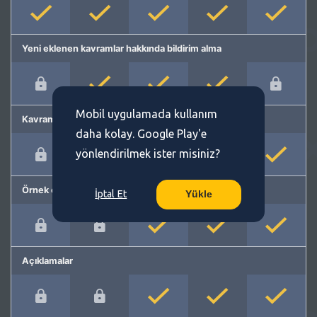
Yeni eklenen kavramlar hakkında bildirim alma
Mobil uygulamada kullanım
Kavram önerme
daha kolay. Google Play'e
yönlendirilmek ister misiniz?
Örnek cümleler
İptal Et
Yükle
Açıklamalar