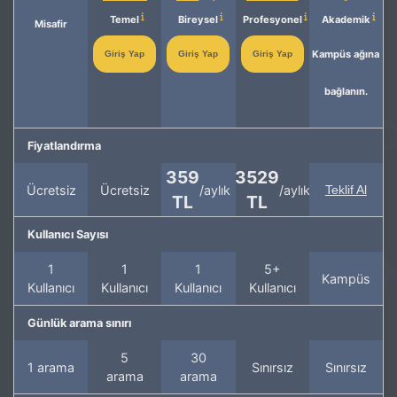
Temel
Bireysel
Profesyonel
Akademik
Misafir
Kampüs ağına
Giriş Yap
Giriş Yap
Giriş Yap
bağlanın.
Fiyatlandırma
359
3529
Ücretsiz
Ücretsiz
/aylık
/aylık
Teklif Al
TL
TL
Kullanıcı Sayısı
1
1
1
5+
Kampüs
Kullanıcı
Kullanıcı
Kullanıcı
Kullanıcı
Günlük arama sınırı
5
30
1 arama
Sınırsız
Sınırsız
arama
arama