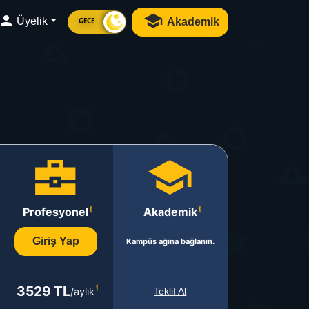
Üyelik
Akademik
GECE
Profesyonel
Akademik
Giriş Yap
Kampüs ağına bağlanın.
3529 TL
/aylık
Teklif Al