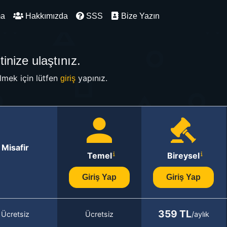
ma
Hakkımızda
SSS
Bize Yazın
inize ulaştınız.
mek için lütfen
yapınız.
giriş
Misafir
Temel
Bireysel
Giriş Yap
Giriş Yap
359 TL
Ücretsiz
Ücretsiz
/aylık