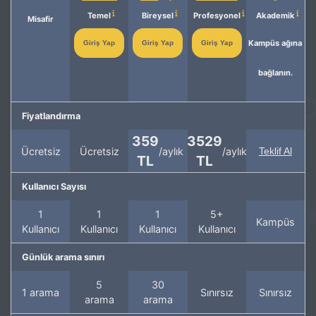
Temel
Bireysel
Profesyonel
Akademik
Misafir
Kampüs ağına
Giriş Yap
Giriş Yap
Giriş Yap
bağlanın.
Fiyatlandırma
359
3529
Ücretsiz
Ücretsiz
/aylık
/aylık
Teklif Al
TL
TL
Kullanıcı Sayısı
1
1
1
5+
Kampüs
Kullanıcı
Kullanıcı
Kullanıcı
Kullanıcı
Günlük arama sınırı
5
30
1 arama
Sınırsız
Sınırsız
arama
arama