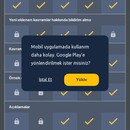
Yeni eklenen kavramlar hakkında bildirim alma
Mobil uygulamada kullanım
Kavram önerme
daha kolay. Google Play'e
yönlendirilmek ister misiniz?
Örnek cümleler
İptal Et
Yükle
Açıklamalar