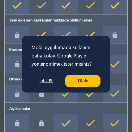
Yeni eklenen kavramlar hakkında bildirim alma
Mobil uygulamada kullanım
Kavram önerme
daha kolay. Google Play'e
yönlendirilmek ister misiniz?
Örnek cümleler
İptal Et
Yükle
Açıklamalar