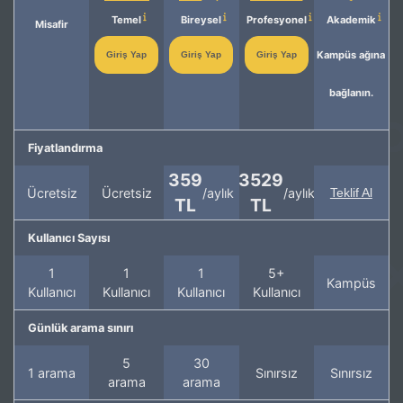
Temel
Bireysel
Profesyonel
Akademik
Misafir
Kampüs ağına
Giriş Yap
Giriş Yap
Giriş Yap
bağlanın.
Fiyatlandırma
359
3529
Ücretsiz
Ücretsiz
/aylık
/aylık
Teklif Al
TL
TL
Kullanıcı Sayısı
1
1
1
5+
Kampüs
Kullanıcı
Kullanıcı
Kullanıcı
Kullanıcı
Günlük arama sınırı
5
30
1 arama
Sınırsız
Sınırsız
arama
arama