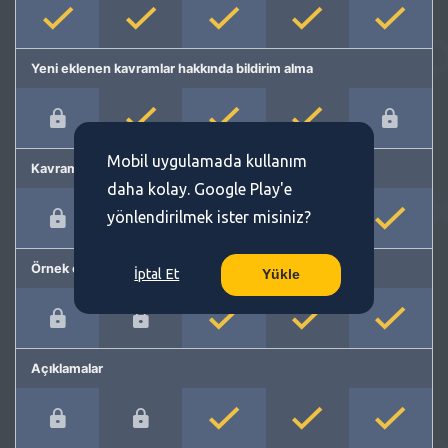
Yeni eklenen kavramlar hakkında bildirim alma
Mobil uygulamada kullanım
Kavram önerme
daha kolay. Google Play'e
yönlendirilmek ister misiniz?
Örnek cümleler
İptal Et
Yükle
Açıklamalar