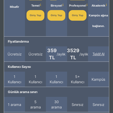
Temel
Bireysel
Profesyonel
Akademik
Misafir
Kampüs ağına
Giriş Yap
Giriş Yap
Giriş Yap
bağlanın.
Fiyatlandırma
359
3529
Ücretsiz
Ücretsiz
/aylık
/aylık
Teklif Al
TL
TL
Kullanıcı Sayısı
1
1
1
5+
Kampüs
Kullanıcı
Kullanıcı
Kullanıcı
Kullanıcı
Günlük arama sınırı
5
30
1 arama
Sınırsız
Sınırsız
arama
arama