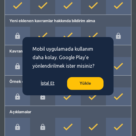
Yeni eklenen kavramlar hakkında bildirim alma
Mobil uygulamada kullanım
Kavram önerme
daha kolay. Google Play'e
yönlendirilmek ister misiniz?
Örnek cümleler
İptal Et
Yükle
Açıklamalar