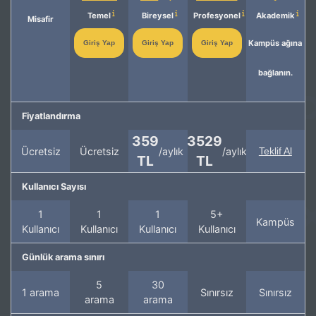
Temel
Bireysel
Profesyonel
Akademik
Misafir
Kampüs ağına
Giriş Yap
Giriş Yap
Giriş Yap
bağlanın.
Fiyatlandırma
359
3529
Ücretsiz
Ücretsiz
/aylık
/aylık
Teklif Al
TL
TL
Kullanıcı Sayısı
1
1
1
5+
Kampüs
Kullanıcı
Kullanıcı
Kullanıcı
Kullanıcı
Günlük arama sınırı
5
30
1 arama
Sınırsız
Sınırsız
arama
arama