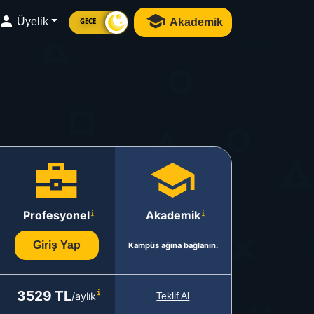
Üyelik
Akademik
GECE
Profesyonel
Akademik
Giriş Yap
Kampüs ağına bağlanın.
3529 TL
/aylık
Teklif Al