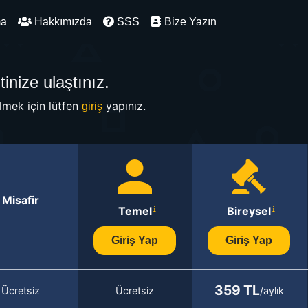
ma
Hakkımızda
SSS
Bize Yazın
inize ulaştınız.
mek için lütfen
yapınız.
giriş
Misafir
Temel
Bireysel
Giriş Yap
Giriş Yap
359 TL
Ücretsiz
Ücretsiz
/aylık