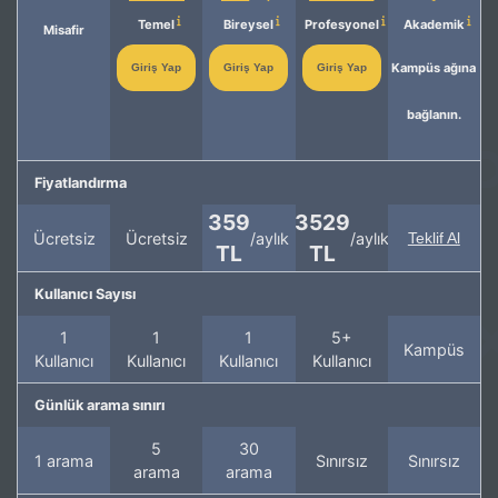
Temel
Bireysel
Profesyonel
Akademik
Misafir
Kampüs ağına
Giriş Yap
Giriş Yap
Giriş Yap
bağlanın.
Fiyatlandırma
359
3529
Ücretsiz
Ücretsiz
/aylık
/aylık
Teklif Al
TL
TL
Kullanıcı Sayısı
1
1
1
5+
Kampüs
Kullanıcı
Kullanıcı
Kullanıcı
Kullanıcı
Günlük arama sınırı
5
30
1 arama
Sınırsız
Sınırsız
arama
arama