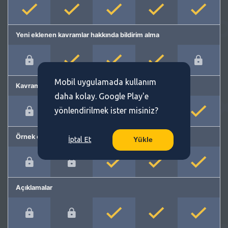
Yeni eklenen kavramlar hakkında bildirim alma
Mobil uygulamada kullanım
Kavram önerme
daha kolay. Google Play'e
yönlendirilmek ister misiniz?
Örnek cümleler
İptal Et
Yükle
Açıklamalar