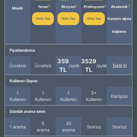
Temel
Bireysel
Profesyonel
Akademik
Misafir
Kampüs ağına
Giriş Yap
Giriş Yap
Giriş Yap
bağlanın.
Fiyatlandırma
359
3529
Ücretsiz
Ücretsiz
/aylık
/aylık
Teklif Al
TL
TL
Kullanıcı Sayısı
1
1
1
5+
Kampüs
Kullanıcı
Kullanıcı
Kullanıcı
Kullanıcı
Günlük arama sınırı
5
30
1 arama
Sınırsız
Sınırsız
arama
arama