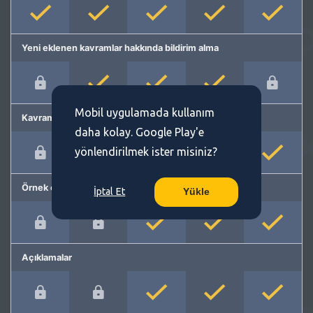
Yeni eklenen kavramlar hakkında bildirim alma
Mobil uygulamada kullanım
Kavram önerme
daha kolay. Google Play'e
yönlendirilmek ister misiniz?
Örnek cümleler
İptal Et
Yükle
Açıklamalar